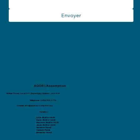
Envoyer
AQDR L'Assomption
50 Rue Thouin, Local 241, Repentigny, Québec, J6A 4J4
Téléphone : (450) 704-2776
Courriel :
info@aqdr-lassomption.org
Horaires :
Lundi - 8h30 à 16h30
Mardi - 8h30 à 16h30
Mercredi - 8h30 à 16h30
Jeudi - 8h30 à 16h30
Vendredi - Fermé
Samedi - Fermé
Dimanche - Fermé