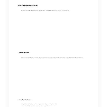
Brunch et évènements ponctuels
De belles opportunités de rassembler nos membres autour de repas festifs et conviviaux pour favoriser les échanges.
Journal L'Entr'aînés
Une publication permettant à nos membres de consulter des articles sur des sujets d'actualité pour les aînés et de se tenir informés des activités à venir.
Lutte à la maltraitance
L'AQDR L'Assomption offre un soutien aux aînés en situation d'abus ou de maltraitance.