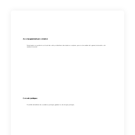
Accompagnement personnalisé
Notre équipe vous guide et vous fournit des outils pour faire face à des situations complexes, que ce soit en matière de logement, de sécurité ou de
maintien à domicile.
Conseils juridiques
Possibilité de bénéficier de consultations juridiques gratuites lors de cliniques juridiques.